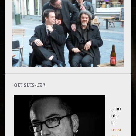
QUI SUIS-JE ?
J’abo
rde
la
musi