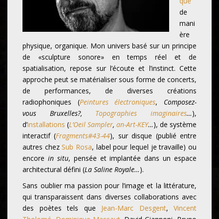
que
de
mani
ère
physique, organique. Mon univers basé sur un principe
de «sculpture sonore» en temps réel et de
spatialisation, repose sur l’écoute et l’instinct. Cette
approche peut se matérialiser sous forme de concerts,
de performances, de diverses créations
radiophoniques (
Peintures électroniques
,
Composez-
vous Bruxelles?,
Topographies imaginaires
…
),
d’
installations
(
L’Oeil Sampler
,
an-Art-KEY
…
), de système
interactif (
Fragments#43-44
), sur disque (publié entre
autres chez
Sub Rosa
, label pour lequel je travaille) ou
encore
in situ
, pensée et implantée dans un espace
architectural défini (
La Saline Royale…
).
Sans oublier ma passion pour l’image et la littérature,
qui transparaissent dans diverses collaborations avec
des poètes tels que
Jean-Marc Desgent
,
Vincent