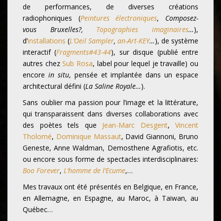
de performances, de diverses créations
radiophoniques (
Peintures électroniques
,
Composez-
vous Bruxelles?,
Topographies imaginaires
…
),
d’
installations
(
L’Oeil Sampler
,
an-Art-KEY
…
), de système
interactif (
Fragments#43-44
), sur disque (publié entre
autres chez
Sub Rosa
, label pour lequel je travaille) ou
encore
in situ
, pensée et implantée dans un espace
architectural défini (
La Saline Royale…
).
Sans oublier ma passion pour l’image et la littérature,
qui transparaissent dans diverses collaborations avec
des poètes tels que
Jean-Marc Desgent
,
Vincent
Tholomé
,
Dominique Massaut
, David Giannoni, Bruno
Geneste, Anne Waldman, Demosthene Agrafiotis, etc.
ou encore sous forme de spectacles interdisciplinaires:
Boo Forever
,
L’homme de l’Ecume
,…
Mes travaux ont été présentés en Belgique, en France,
en Allemagne, en Espagne, au Maroc, à Taiwan, au
Québec…