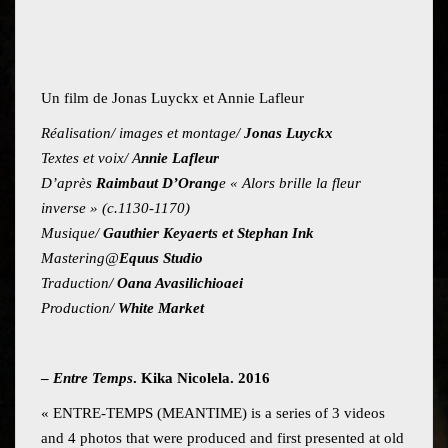
Un film de Jonas Luyckx et Annie Lafleur
Réalisation/ images et montage/
Jonas Luyckx
Textes et voix/ A
nnie Lafleur
D’après
Raimbaut D’Orang
e « Alors brille la fleur
inverse » (c.1130-1170)
Musique/
Gauthier Keyaerts et Stephan Ink
Mastering@
Equus Studio
Traduction/
Oana Avasilichioaei
Production/
White Market
–
Entre Temps
. Kika Nicolela. 2016
« ENTRE-TEMPS (MEANTIME) is a series of 3 videos
and 4 photos that were produced and first presented at old