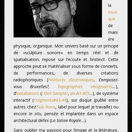
la
musi
que
de
mani
ère
physique, organique. Mon univers basé sur un principe
de «sculpture sonore» en temps réel et de
spatialisation, repose sur l’écoute et l’instinct. Cette
approche peut se matérialiser sous forme de concerts,
de performances, de diverses créations
radiophoniques (
Peintures électroniques
,
Composez-
vous Bruxelles?,
Topographies imaginaires
…
),
d’
installations
(
L’Oeil Sampler
,
an-Art-KEY
…
), de système
interactif (
Fragments#43-44
), sur disque (publié entre
autres chez
Sub Rosa
, label pour lequel je travaille) ou
encore
in situ
, pensée et implantée dans un espace
architectural défini (
La Saline Royale…
).
Sans oublier ma passion pour l’image et la littérature,