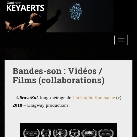
S
k
i
p
t
o
TOGGLE
m
a
i
n
Bandes-son : Vidéos /
c
Films (collaborations)
o
n
t
–
UltravoKal,
long-métrage de
Christophe Karabache
(c)
e
2018
– Dragway productions.
n
t