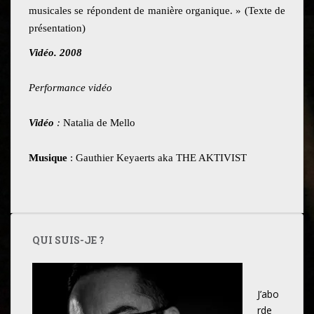
musicales se répondent de manière organique. » (Texte de
présentation)
Vidéo. 2008
Performance vidéo
Vidéo
:
Natalia de Mello
Musique
: Gauthier Keyaerts aka THE AKTIVIST
QUI SUIS-JE ?
J’abo
rde