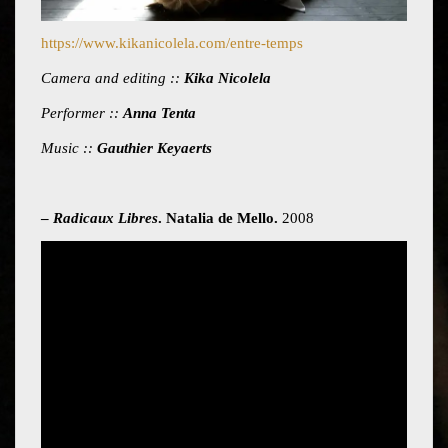
https://www.kikanicolela.com/entre-temps
Camera and editing ::
Kika Nicolela
Performer ::
Anna Tenta
Music ::
Gauthier Keyaerts
–
Radicaux Libres
. Natalia de Mello.
2008