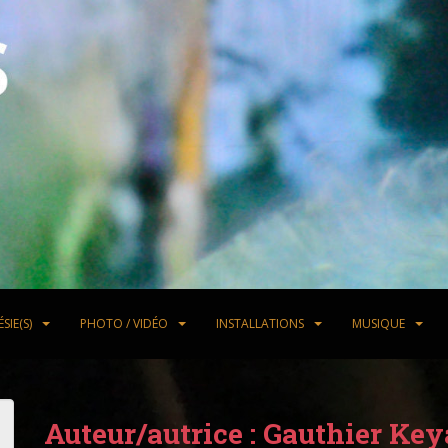
SIE(S)
PHOTO / VIDÉO
INSTALLATIONS
MUSIQUE
Auteur/autrice :
Gauthier Key