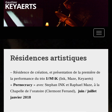
S
k
i
p
t
o
TOGGLE
m
a
i
n
Résidences artistiques
c
o
n
– Résidence de création, et présentation de la première de
t
la performance du trio
I//M\\K
(Ink, Maze, Keyaerts)
e
«
Pornocracy
» avec Stephan INK et Raphael Maze, à la
n
Chapelle de l’oratoire (Clermont Ferrand),
juin / juillet
t
janvier 2018