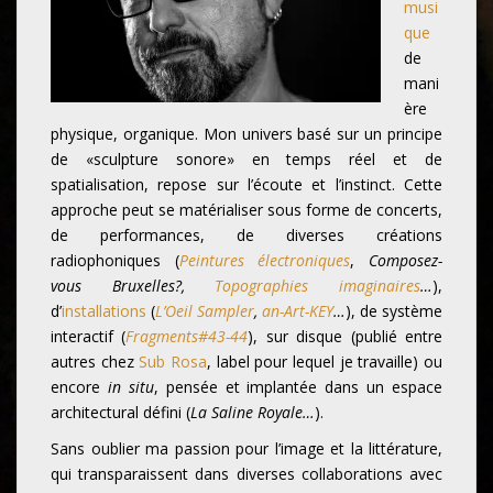
musi
que
de
mani
ère
physique, organique. Mon univers basé sur un principe
de «sculpture sonore» en temps réel et de
spatialisation, repose sur l’écoute et l’instinct. Cette
approche peut se matérialiser sous forme de concerts,
de performances, de diverses créations
radiophoniques (
Peintures électroniques
,
Composez-
vous Bruxelles?,
Topographies imaginaires
…
),
d’
installations
(
L’Oeil Sampler
,
an-Art-KEY
…
), de système
interactif (
Fragments#43-44
), sur disque (publié entre
autres chez
Sub Rosa
, label pour lequel je travaille) ou
encore
in situ
, pensée et implantée dans un espace
architectural défini (
La Saline Royale…
).
Sans oublier ma passion pour l’image et la littérature,
qui transparaissent dans diverses collaborations avec