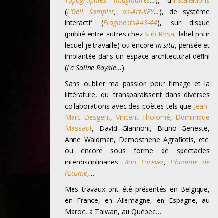
Topographies imaginaires
…
), d’
installations
(
L’Oeil Sampler
,
an-Art-KEY
…
), de système
interactif (
Fragments#43-44
), sur disque
(publié entre autres chez
Sub Rosa
, label pour
lequel je travaille) ou encore
in situ
, pensée et
implantée dans un espace architectural défini
(
La Saline Royale…
).
Sans oublier ma passion pour l’image et la
littérature, qui transparaissent dans diverses
collaborations avec des poètes tels que
Jean-
Marc Desgent
,
Vincent Tholomé
,
Dominique
Massaut
, David Giannoni, Bruno Geneste,
Anne Waldman, Demosthene Agrafiotis, etc.
ou encore sous forme de spectacles
interdisciplinaires:
Boo Forever
,
L’homme de
l’Ecume
,…
Mes travaux ont été présentés en Belgique,
en France, en Allemagne, en Espagne, au
Maroc, à Taiwan, au Québec…