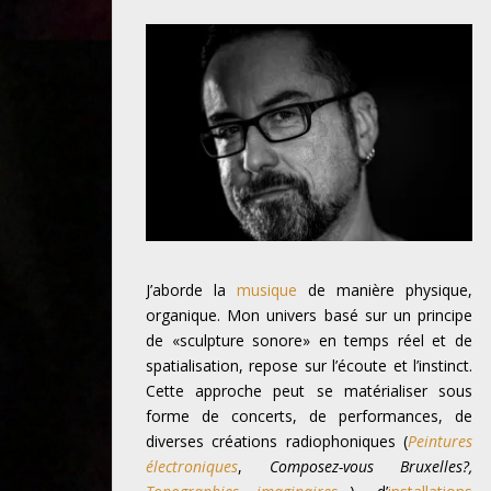
J’aborde la
musique
de manière physique,
organique. Mon univers basé sur un principe
de «sculpture sonore» en temps réel et de
spatialisation, repose sur l’écoute et l’instinct.
Cette approche peut se matérialiser sous
forme de concerts, de performances, de
diverses créations radiophoniques (
Peintures
électroniques
,
Composez-vous Bruxelles?,