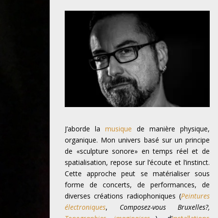
J’aborde la
musique
de manière physique,
organique. Mon univers basé sur un principe
de «sculpture sonore» en temps réel et de
spatialisation, repose sur l’écoute et l’instinct.
Cette approche peut se matérialiser sous
forme de concerts, de performances, de
diverses créations radiophoniques (
Peintures
électroniques
,
Composez-vous Bruxelles?,