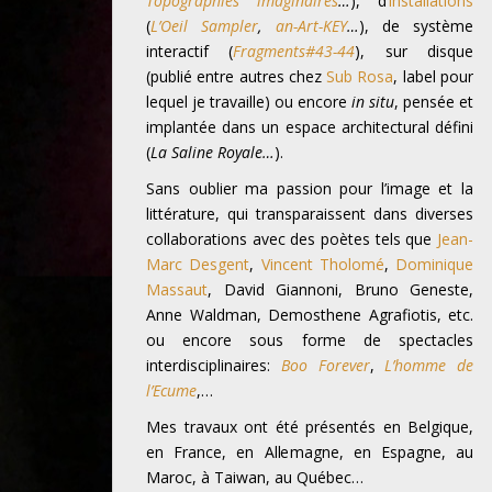
Topographies imaginaires
…
), d’
installations
(
L’Oeil Sampler
,
an-Art-KEY
…
), de système
interactif (
Fragments#43-44
), sur disque
(publié entre autres chez
Sub Rosa
, label pour
lequel je travaille) ou encore
in situ
, pensée et
implantée dans un espace architectural défini
(
La Saline Royale…
).
Sans oublier ma passion pour l’image et la
littérature, qui transparaissent dans diverses
collaborations avec des poètes tels que
Jean-
Marc Desgent
,
Vincent Tholomé
,
Dominique
Massaut
, David Giannoni, Bruno Geneste,
Anne Waldman, Demosthene Agrafiotis, etc.
ou encore sous forme de spectacles
interdisciplinaires:
Boo Forever
,
L’homme de
l’Ecume
,…
Mes travaux ont été présentés en Belgique,
en France, en Allemagne, en Espagne, au
Maroc, à Taiwan, au Québec…