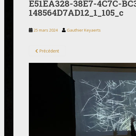
E51EA328-38E7-4C7C-BC
148564D7AD12_1_105_c
25 mars 2024
Gauthier Keyaerts
Précédent