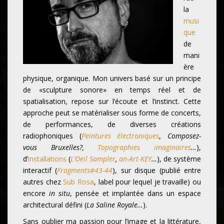
la
musi
que
de
mani
ère
physique, organique. Mon univers basé sur un principe
de «sculpture sonore» en temps réel et de
spatialisation, repose sur l’écoute et l’instinct. Cette
approche peut se matérialiser sous forme de concerts,
de performances, de diverses créations
radiophoniques (
Peintures électroniques
,
Composez-
vous Bruxelles?,
Topographies imaginaires
…
),
d’
installations
(
L’Oeil Sampler
,
an-Art-KEY
…
), de système
interactif (
Fragments#43-44
), sur disque (publié entre
autres chez
Sub Rosa
, label pour lequel je travaille) ou
encore
in situ
, pensée et implantée dans un espace
architectural défini (
La Saline Royale…
).
Sans oublier ma passion pour l’image et la littérature,