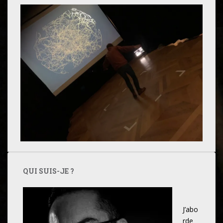
QUI SUIS-JE ?
J’abo
rde