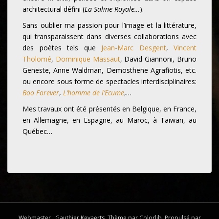
architectural défini (
La Saline Royale…
).
Sans oublier ma passion pour l’image et la littérature,
qui transparaissent dans diverses collaborations avec
des poètes tels que
Jean-Marc Desgent
,
Vincent
Tholomé
,
Dominique Massaut
, David Giannoni, Bruno
Geneste, Anne Waldman, Demosthene Agrafiotis, etc.
ou encore sous forme de spectacles interdisciplinaires:
Boo Forever
,
L’homme de l’Ecume
,…
Mes travaux ont été présentés en Belgique, en France,
en Allemagne, en Espagne, au Maroc, à Taiwan, au
Québec…
Webmaster : Gauthier Keyaerts. Thème par
Colorlib
. Propulsé par