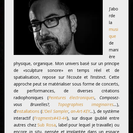
J’abo
rde
la
musi
que
de
mani
ère
physique, organique. Mon univers basé sur un principe
de «sculpture sonore» en temps réel et de
spatialisation, repose sur l’écoute et l’instinct. Cette
approche peut se matérialiser sous forme de concerts,
de performances, de diverses créations
radiophoniques (
Peintures électroniques
,
Composez-
vous Bruxelles?,
Topographies imaginaires
…
),
d’
installations
(
L’Oeil Sampler
,
an-Art-KEY
…
), de système
interactif (
Fragments#43-44
), sur disque (publié entre
autres chez
Sub Rosa
, label pour lequel je travaille) ou
encore
in situ
, pensée et implantée dans un espace